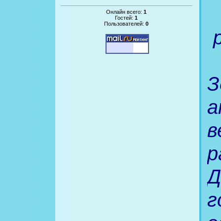
Онлайн всего:
1
Гостей:
1
Пользователей:
0
З
а
в
р
Д
г