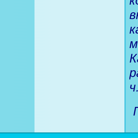
к
в
к
м
К
р
ч