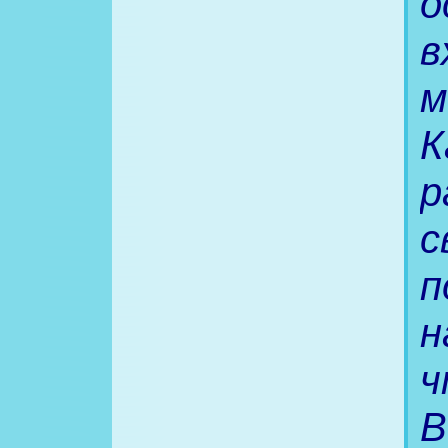
о
в
м
К
р
с
п
н
ч